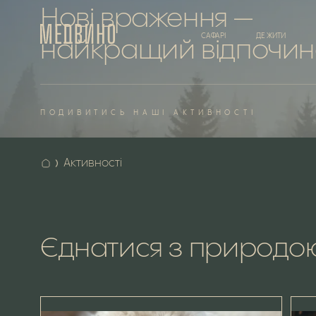
Нові
враження
—
САФАРІ
ДЕ ЖИТИ
найкращий
відпочин
ПОДИВИТИСЬ
НАШІ
АКТИВНОСТІ
Активності
Єднатися
з природо