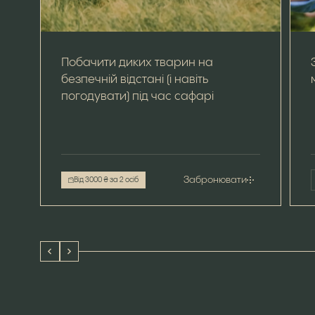
Побачити диких тварин на
безпечній відстані (і навіть
погодувати) під час сафарі
Забронювати
Від 3000 ₴ за 2 осіб