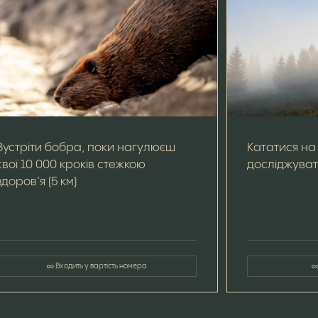
Зустріти бобра, поки нагулюєш
Кататися на
свої 10 000 кроків стежкою
досліджуват
здоров’я (5 км)
Входить у вартість номера