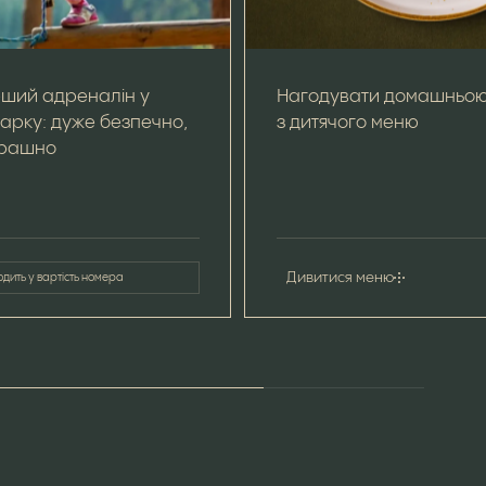
рший адреналін у
Нагодувати домашньою
арку: дуже безпечно,
з дитячого меню
трашно
Дивитися меню
одить у вартість номера