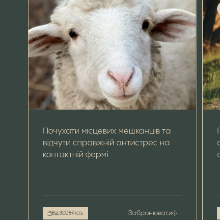
Почухати місцевих мешканців та
відчути справжній антистрес на
контактній фермі
Забронювати
Від 300₴/гість