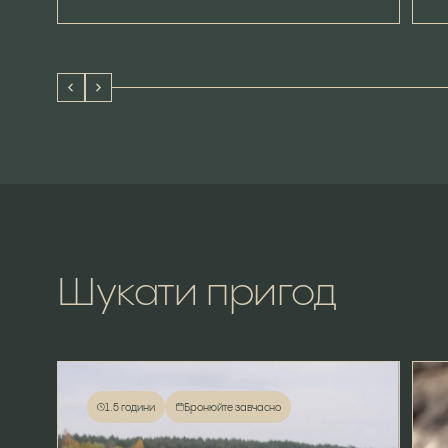
Шукати
пригод
1.5 години
Бронюйте завчасно