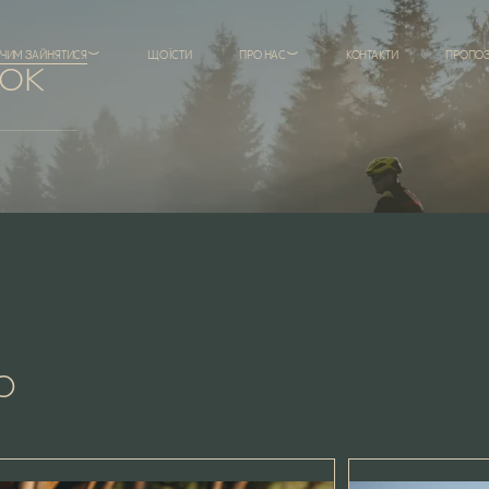
ЧИМ ЗАЙНЯТИСЯ
ЩО ЇСТИ
ПРО НАС
КОНТАКТИ
ПРОПОЗ
ок
ю