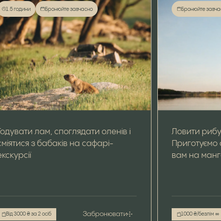
1.5 години
Бронюйте завчасно
Бронюйте завча
Годувати лам, споглядати оленів і
Ловити рибу:
сміятися з бабаків на сафарі-
Приготуємо 
екскурсії
вам на ман
Забронювати
Від 3000 ₴ за 2 осіб
1000 ₴/безлім ∞