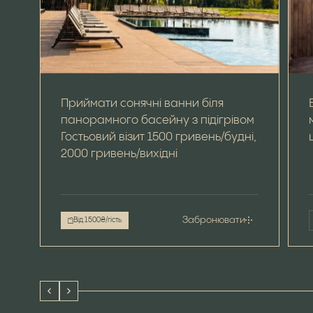
Приймати сонячні ванни біля
панорамного басейну з підігрівом
Гостьовий візит 1500 гривень/будні,
2000 гривень/вихідні
Забронювати
Від 1500₴/гість