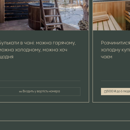
Булькати в чані: можна гарячому,
Розчинитися 
можна холодному, можна хоч
холодну купі
щодня
чаєм
Входить у вартість номера
5000 ₴ до 6 люд