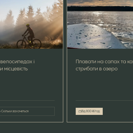
 велосипедах і
Плавати на сапах та кая
и місцевість
стрибати в озеро
Скільки захочеться
Від 800 ₴/год