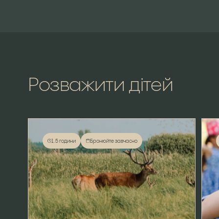
Розважити
дітей
1.5 години
Бронюйте завчасно