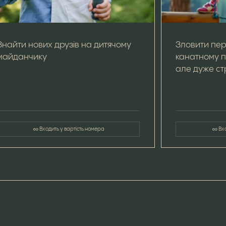
Знайти нових друзів на дитячому
Зловити пе
майданчику
канатному п
але дуже с
Входить у вартість номера
Вх