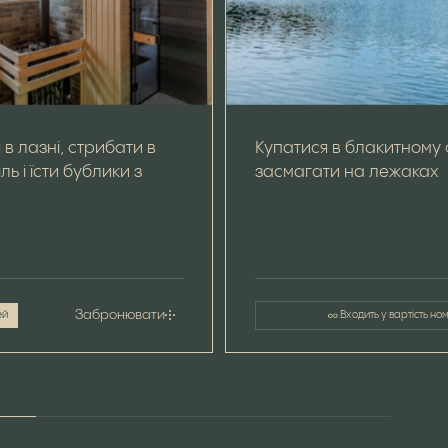
в лазні, стрибати в
Купатися в блакитному 
ль і їсти бублики з
засмагати на лежаках
Забронювати
Входить у вартість н
ей